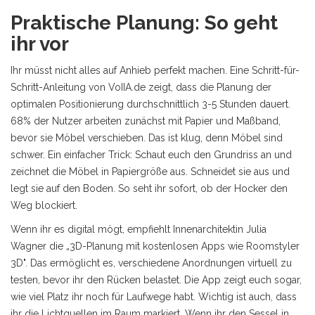
Praktische Planung: So geht
ihr vor
Ihr müsst nicht alles auf Anhieb perfekt machen. Eine Schritt-für-
Schritt-Anleitung von VoIIA.de zeigt, dass die Planung der
optimalen Positionierung durchschnittlich 3-5 Stunden dauert.
68% der Nutzer arbeiten zunächst mit Papier und Maßband,
bevor sie Möbel verschieben. Das ist klug, denn Möbel sind
schwer. Ein einfacher Trick: Schaut euch den Grundriss an und
zeichnet die Möbel in Papiergröße aus. Schneidet sie aus und
legt sie auf den Boden. So seht ihr sofort, ob der
Hocker
den
Weg blockiert.
Wenn ihr es digital mögt, empfiehlt Innenarchitektin Julia
Wagner die „3D-Planung mit kostenlosen Apps wie Roomstyler
3D". Das ermöglicht es, verschiedene Anordnungen virtuell zu
testen, bevor ihr den Rücken belastet. Die App zeigt euch sogar,
wie viel Platz ihr noch für Laufwege habt. Wichtig ist auch, dass
ihr die Lichtquellen im Raum markiert. Wenn ihr den
Sessel
in