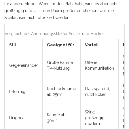
für andere Möbel. Wenn ihr den Platz habt, wirkt es aber sehr
großzügig und lässt den Raum größer erscheinen, weil die
Sichtachsen nicht blockiert werden.
Vergleich der Anordnungsstile für Sessel und Hocker
Stil
Geeignet für
Vorteil
Na
Sei
Große Räume,
Offene
Fe
Gegeneinander
TV-Nutzung
Kommunikation
(7
Fäl
Red
Rechteckräume
Platzsparend,
L-förmig
La
ab 25m²
nutzt Ecken
um
Ver
Wirkt
Räume ab
23%
Diagonal
großzügig,
30m²
für
modern
Mö