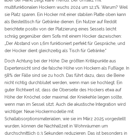
aber der Markt zeigt klare Trends. Der Umsatz mit
multifunktionalen Hockern wuchs 2024 um 12,1%. Warum? Weil
sie Platz sparen. Ein Hocker mit einer stabilen Platte oben kann
als Beistelltisch für Getränke dienen. Ein Nutzer auf Reddit
berichtete positiv von der Platzierung eines Sessels leicht
schräg gegenüber dem Sofa mit einem Hocker dazwischen:
„Der Abstand von 1,6m funktioniert perfekt für Gespräche, und
der Hocker dient gleichzeitig als Tisch für Getränke."
Doch Achtung bei der Höhe. Die größten Kritikpunkte aus
Expertensicht sind die falsche Höhe von Hockern als Fußlage. In
58% der Fälle sind sie zu hoch. Das führt dazu, dass die Beine
nicht richtig durchblutet werden, wenn man sie hochlegt. Ein
guter Richtwert ist, dass die Oberseite des Hockers etwa auf
Höhe der Knöchel oder maximal der Kniekehle liegen sollte,
wenn man im
Sessel
sitzt. Auch die akustische Integration wird
wichtiger. Neue Hockermodelle mit
Schallabsorptionsmaterialien, wie sie im März 2025 vorgestellt
wurden, können die Nachhallzeit in Wohnräumen um
durchschnittlich 0,3 Sekunden reduzieren. Das ist besonders in