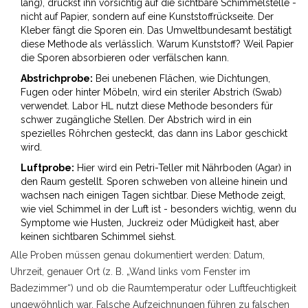
lang), drückst ihn vorsichtig auf die sichtbare Schimmelstelle -
nicht auf Papier, sondern auf eine Kunststoffrückseite. Der
Kleber fängt die Sporen ein. Das Umweltbundesamt bestätigt
diese Methode als verlässlich. Warum Kunststoff? Weil Papier
die Sporen absorbieren oder verfälschen kann.
Abstrichprobe:
Bei unebenen Flächen, wie Dichtungen,
Fugen oder hinter Möbeln, wird ein steriler Abstrich (Swab)
verwendet. Labor HL nutzt diese Methode besonders für
schwer zugängliche Stellen. Der Abstrich wird in ein
spezielles Röhrchen gesteckt, das dann ins Labor geschickt
wird.
Luftprobe:
Hier wird ein Petri-Teller mit Nährboden (Agar) in
den Raum gestellt. Sporen schweben von alleine hinein und
wachsen nach einigen Tagen sichtbar. Diese Methode zeigt,
wie viel Schimmel in der Luft ist - besonders wichtig, wenn du
Symptome wie Husten, Juckreiz oder Müdigkeit hast, aber
keinen sichtbaren Schimmel siehst.
Alle Proben müssen genau dokumentiert werden: Datum,
Uhrzeit, genauer Ort (z. B. „Wand links vom Fenster im
Badezimmer“) und ob die Raumtemperatur oder Luftfeuchtigkeit
ungewöhnlich war. Falsche Aufzeichnungen führen zu falschen