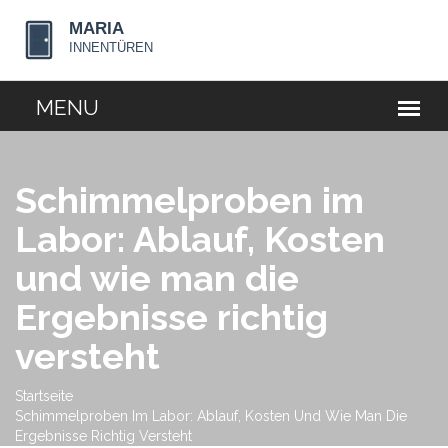
Schimmelproben im
Labor: Ablauf, Kosten
und wie man die
Ergebnisse richtig
versteht
Startseite
Schimmelproben Im Labor: Ablauf, Kosten Und Wie Man Die
Ergebnisse Richtig Versteht