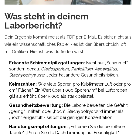
Was steht in deinem
Laborbericht?
Dein Ergebnis kommt meist als PDF per E-Mail. Es sieht nicht aus
wie ein wissenschaftliches Papier - es ist klar, übersichtlich, oft
mit Grafiken. Hier ist, was du finden wirst:
Erkannte Schimmelpilzgattungen:
Nicht nur „Schimmel“,
sondern genau:
Cladosporium
,
Penicillium
,
Aspergillus
,
Stachybotrys
usw. Jeder hat andere Gesundheitsrisiken.
Keimzahlen:
Wie viele Sporen pro Kubikmeter Luft oder pro
cm² Fläche? Ein Wert über 1.000 Sporen/m³ bei Luftproben
gilt als erhöht, über 5.000 als stark belastet.
Gesundheitsbewertung:
Die Labore bewerten die Gefahr:
„gering“, „mittel“ oder „hoch“. Stachybotrys wird immer als
„hoch“ eingestuft - selbst bei geringer Konzentration.
Handlungsempfehlungen:
„Entfernen Sie die betroffene
Tapete“, „Prüfen Sie die Dachdämmung auf Feuchtigkeit“,