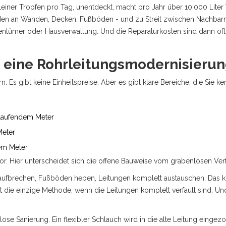
einer Tropfen pro Tag, unentdeckt, macht pro Jahr über 10.000 Liter 
den an Wänden, Decken, Fußböden - und zu Streit zwischen Nachbarn
Eigentümer oder Hausverwaltung. Und die Reparaturkosten sind dann of
t eine Rohrleitungsmodernisieru
rn. Es gibt keine Einheitspreise. Aber es gibt klare Bereiche, die Sie 
o laufendem Meter
Meter
em Meter
aktor. Hier unterscheidet sich die offene Bauweise vom grabenlosen Ver
aufbrechen, Fußböden heben, Leitungen komplett austauschen. Das 
 ist die einzige Methode, wenn die Leitungen komplett verfault sind. Un
nlose Sanierung. Ein flexibler Schlauch wird in die alte Leitung einge