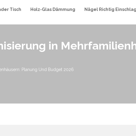
nder Tisch
Holz-Glas Dämmung
Nägel Richtig Einschla
isierung in Mehrfamilien
ienhäusern: Planung Und Budget 2026