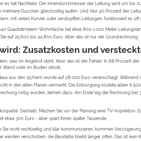
 Aber es hat Nachteile: Der Innendurchmesser der Leitung wird um bis zu
ehrere Duschen gleichzeitig laufen. Und: Nur 40 Prozent der Leitun
ern, mit vielen Kurven oder verstopften Leitungen, funktioniert es oft 
40 Quadratmetern Wohnfläche hat etwa 800-1.200 Meter Leitungsläng
Sie auf 25.600 bis 44.800 Euro. Aber das ist nur die Grundrechnung.
 wird: Zusatzkosten und versteck
m, was im Angebot steht. Aber das ist der Fehler. In 68 Prozent der F
er Wand oder im Boden steckt.
n Haus aus den 1970ern wurde auf 28.000 Euro veranschlagt. Während
cht in den alten Plänen vermerkt. Die Entsorgung kostete allein 6.500 
brechung nötig wurden, kamen dazu. Am Ende lag die Rechnung bei 3
ikoquelle. Deshalb: Machen Sie vor der Planung eine TV-Inspektion. E
stet etwa 300 Euro - aber spart Ihnen später Tausende.
n Sie nicht rechtzeitig und klar kommunizieren, kommen Verzögerung
werden verschoben, die Baustelle bleibt länger offen. Das ist kein Klei