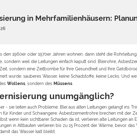
sierung in Mehrfamilienhäusern: Planu
026
s den 1960er oder 1970er Jahren wohnen, dann steht die Rohrleitung
e, sondern weil die Leitungen einfach kaputt sind. Bleirohre, Asbestze
 Zeit, sondern eine Zeitbombe für Ihre Gesundheit und Ihre Geldbörs
iert wurde: sauberes Wasser, keine Schadstoffe, keine Lecks. Und wen
 des
Wollens
, sondern des
Müssens
.
ernisierung unumgänglich?
ser - sie leiten auch Probleme. Blei aus alten Leitungen gelangt ins
ich für Kinder und Schwangere. Asbestzementrohre brechen mit der Zeit
elbst wenn kein sichtbarer Schaden da ist, verlieren alte Leitungen an
gen in Altbauten verlieren bis zu 15 Prozent der Wärme, bevor da
damit das Wasser kalt bleibt.