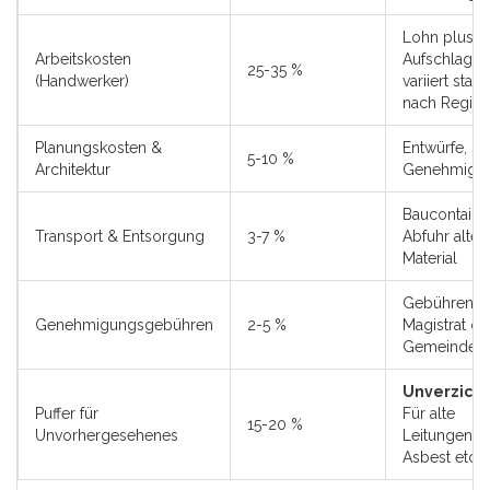
Lohn plus
Arbeitskosten
Aufschlag;
25-35 %
(Handwerker)
variiert stark
nach Regio
Planungskosten &
Entwürfe, Sta
5-10 %
Architektur
Genehmigu
Baucontainer
Transport & Entsorgung
3-7 %
Abfuhr altes
Material
Gebühren b
Genehmigungsgebühren
2-5 %
Magistrat od
Gemeindea
Unverzicht
Puffer für
Für alte
15-20 %
Unvorhergesehenes
Leitungen,
Asbest etc.