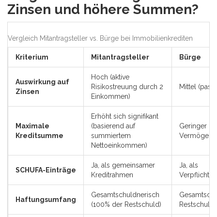
Zinsen und höhere Summen?
Vergleich Mitantragsteller vs. Bürge bei Immobilienkrediten
Kriterium
Mitantragsteller
Bürge
Hoch (aktive
Auswirkung auf
Risikostreuung durch 2
Mittel (passi
Zinsen
Einkommen)
Erhöht sich signifikant
Maximale
(basierend auf
Geringer Ef
Kreditsumme
summiertem
Vermögen d
Nettoeinkommen)
Ja, als gemeinsamer
Ja, als
SCHUFA-Einträge
Kreditrahmen
Verpflichtu
Gesamtschuldnerisch
Gesamtschu
Haftungsumfang
(100% der Restschuld)
Restschuld)