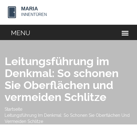
Leitungsführung im
Denkmal: So schonen
Sie Oberflächen und
vermeiden Schlitze
Startseite
Leitungsführung Im Denkmal: So Schonen Sie Oberflächen Und
Vermeiden Schlitze