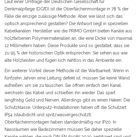
Laut einer Umfrage der Deutschen Gesellschaft für
Denkmalpflege (DGfD) ist die Oberflächenmontage in 78 % der
Fälle die einzige zulässige Methode. Aber wie lässt sich das
optisch ansprechend gestalten? Die Antwort liegt in speziellen
Kabelkanälen. Hersteller wie die PRIMO GmbH bieten Kanäle aus
holzfarbenen Polymermaterialien an, die eine Dicke von maximal
12 Millimetern haben. Diese Produkte sind so gestaltet, dass sie
zu 95 % der historischen Optik entsprechen. Sie sehen aus wie
alte Holzleisten und fügen sich nahtlos in das Ambiente ein.
Ein weiterer Vorteil dieser Methode ist die Wartbarkeit. Wenn in
fünfzehn Jahren eine Leitung defekt ist, müssen Sie keine Wand
aufreißen, um sie zu tauschen. Sie öffnen einfach den Kanal,
wechseln das Kabel und schließen ihn wieder. Das spart
langfristig Geld und Nerven. Allerdings gibt es einen Haken: Die
Schutzklasse. Unterputz-Installationen haben oft die Schutzart
IP54 (staubdicht und spritzwassergeschützt).
Oberflächenmontagen haben standardmäßig nur IP20. In
Nassräumen wie Badezimmern müssen Sie daher spezielle
Kanäle wählen, die nach DIN EN 61085:2020 zertifiziert sind und