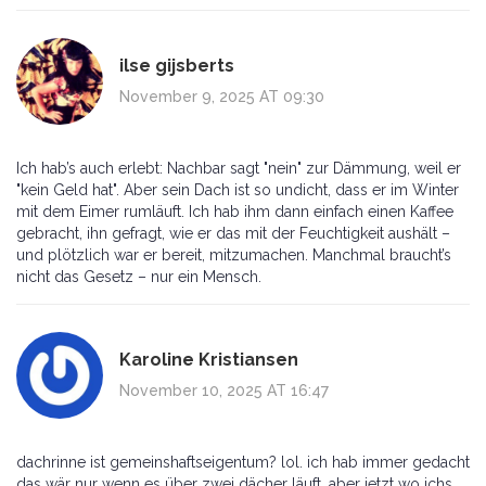
ilse gijsberts
November 9, 2025 AT 09:30
Ich hab’s auch erlebt: Nachbar sagt "nein" zur Dämmung, weil er
"kein Geld hat". Aber sein Dach ist so undicht, dass er im Winter
mit dem Eimer rumläuft. Ich hab ihm dann einfach einen Kaffee
gebracht, ihn gefragt, wie er das mit der Feuchtigkeit aushält –
und plötzlich war er bereit, mitzumachen. Manchmal braucht’s
nicht das Gesetz – nur ein Mensch.
Karoline Kristiansen
November 10, 2025 AT 16:47
dachrinne ist gemeinshaftseigentum? lol. ich hab immer gedacht
das wär nur wenn es über zwei dächer läuft. aber jetzt wo ichs