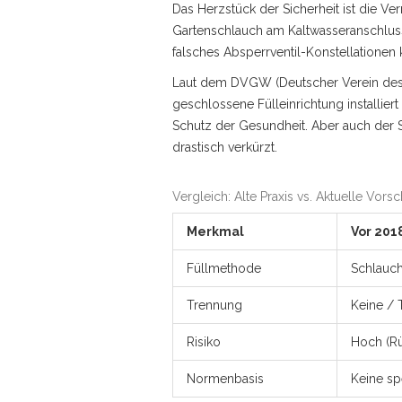
Das Herzstück der Sicherheit ist die 
Gartenschlauch am Kaltwasseranschluss 
falsches Absperrventil-Konstellatione
Laut dem
DVGW (Deutscher Verein des
geschlossene Fülleinrichtung installier
Schutz der Gesundheit. Aber auch der S
drastisch verkürzt.
Vergleich: Alte Praxis vs. Aktuelle Vorsch
Merkmal
Vor 2018
Füllmethode
Schlauc
Trennung
Keine /
Risiko
Hoch (Rü
Normenbasis
Keine sp