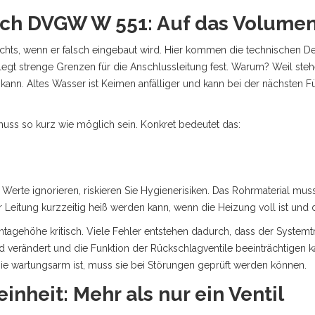
ch DVGW W 551: Auf das Volume
chts, wenn er falsch eingebaut wird. Hier kommen die technischen Deta
legt strenge Grenzen für die Anschlussleitung fest. Warum? Weil ste
ann. Altes Wasser ist Keimen anfälliger und kann bei der nächsten Fü
 muss so kurz wie möglich sein. Konkret bedeutet das:
 Werte ignorieren, riskieren Sie Hygienerisiken. Das Rohrmaterial m
 Leitung kurzzeitig heiß werden kann, wenn die Heizung voll ist und d
ntagehöhe kritisch. Viele Fehler entstehen dadurch, dass der Systemt
 verändert und die Funktion der Rückschlagventile beeinträchtigen ka
sie wartungsarm ist, muss sie bei Störungen geprüft werden können.
inheit: Mehr als nur ein Ventil