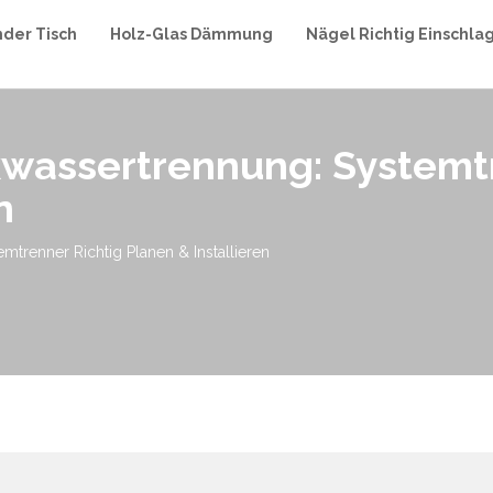
nder Tisch
Holz-Glas Dämmung
Nägel Richtig Einschla
kwassertrennung: Systemtr
n
trenner Richtig Planen & Installieren