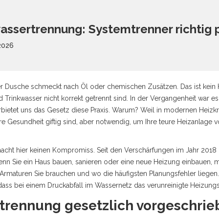
assertrennung: Systemtrenner richtig p
2026
hrer Dusche schmeckt nach Öl oder chemischen Zusätzen. Das ist kein
 Trinkwasser nicht korrekt getrennt sind. In der Vergangenheit war es
bietet uns das Gesetz diese Praxis. Warum? Weil in modernen Heizkr
nsere Gesundheit giftig sind, aber notwendig, um Ihre teure Heizanlag
cht hier keinen Kompromiss. Seit den Verschärfungen im Jahr 2018 i
enn Sie ein Haus bauen, sanieren oder eine neue Heizung einbauen, m
 Armaturen Sie brauchen und wo die häufigsten Planungsfehler liegen. E
dass bei einem Druckabfall im Wassernetz das verunreinigte Heizungswa
rennung gesetzlich vorgeschrieb