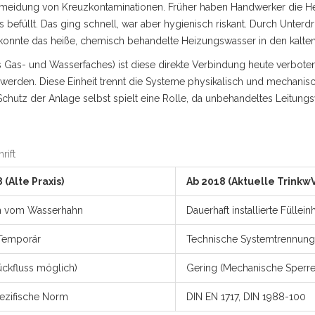
Vermeidung von Kreuzkontaminationen. Früher haben Handwerker die H
befüllt. Das ging schnell, war aber hygienisch riskant. Durch Unterd
n konnte das heiße, chemisch behandelte Heizungswasser in den kalte
 Gas- und Wasserfaches)
ist diese direkte Verbindung heute verboten
t werden. Diese Einheit trennt die Systeme physikalisch und mechanisc
chutz der Anlage selbst spielt eine Rolle, da unbehandeltes Leitun
rift
 (Alte Praxis)
Ab 2018 (Aktuelle TrinkwV
h vom Wasserhahn
Dauerhaft installierte Fülleinh
 Temporär
Technische Systemtrennung 
ckfluss möglich)
Gering (Mechanische Sperre
ezifische Norm
DIN EN 1717, DIN 1988-100