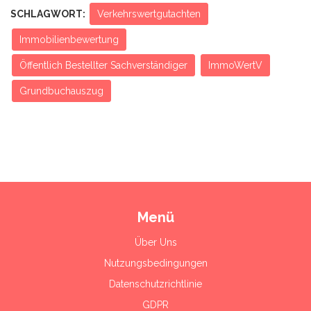
SCHLAGWORT:
Verkehrswertgutachten
Immobilienbewertung
Öffentlich Bestellter Sachverständiger
ImmoWertV
Grundbuchauszug
Menü
Über Uns
Nutzungsbedingungen
Datenschutzrichtlinie
GDPR