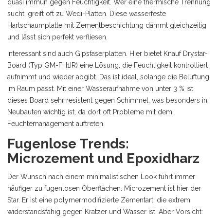
quasi immun gegen Feuchtigkeit. Wer eine thermische Trennung
sucht, greift oft zu
Wedi-Platten
. Diese
wasserfeste
Hartschaumplatte mit Zementbeschichtung
dämmt gleichzeitig
und lässt sich perfekt verfliesen.
Interessant sind auch Gipsfaserplatten. Hier bietet
Knauf Drystar-
Board
(Typ GM-FH1IR) eine Lösung, die Feuchtigkeit kontrolliert
aufnimmt und wieder abgibt. Das ist ideal, solange die Belüftung
im Raum passt. Mit einer Wasseraufnahme von unter 3 % ist
dieses Board sehr resistent gegen Schimmel, was besonders in
Neubauten wichtig ist, da dort oft Probleme mit dem
Feuchtemanagement auftreten.
Fugenlose Trends:
Microzement und Epoxidharz
Der Wunsch nach einem minimalistischen Look führt immer
häufiger zu fugenlosen Oberflächen.
Microzement
ist hier der
Star. Er ist eine
polymermodifizierte Zementart
, die extrem
widerstandsfähig gegen Kratzer und Wasser ist. Aber Vorsicht: