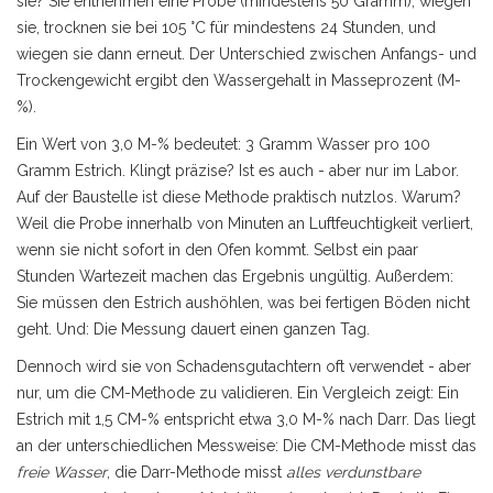
sie? Sie entnehmen eine Probe (mindestens 50 Gramm), wiegen
sie, trocknen sie bei 105 °C für mindestens 24 Stunden, und
wiegen sie dann erneut. Der Unterschied zwischen Anfangs- und
Trockengewicht ergibt den Wassergehalt in Masseprozent (M-
%).
Ein Wert von 3,0 M-% bedeutet: 3 Gramm Wasser pro 100
Gramm Estrich. Klingt präzise? Ist es auch - aber nur im Labor.
Auf der Baustelle ist diese Methode praktisch nutzlos. Warum?
Weil die Probe innerhalb von Minuten an Luftfeuchtigkeit verliert,
wenn sie nicht sofort in den Ofen kommt. Selbst ein paar
Stunden Wartezeit machen das Ergebnis ungültig. Außerdem:
Sie müssen den Estrich aushöhlen, was bei fertigen Böden nicht
geht. Und: Die Messung dauert einen ganzen Tag.
Dennoch wird sie von Schadensgutachtern oft verwendet - aber
nur, um die CM-Methode zu validieren. Ein Vergleich zeigt: Ein
Estrich mit 1,5 CM-% entspricht etwa 3,0 M-% nach Darr. Das liegt
an der unterschiedlichen Messweise: Die CM-Methode misst das
freie Wasser
, die Darr-Methode misst
alles verdunstbare