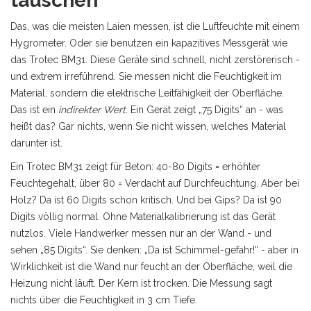
täuschen
Das, was die meisten Laien messen, ist die Luftfeuchte mit einem
Hygrometer. Oder sie benutzen ein kapazitives Messgerät wie
das Trotec BM31. Diese Geräte sind schnell, nicht zerstörerisch -
und extrem irreführend. Sie messen nicht die Feuchtigkeit im
Material, sondern die elektrische Leitfähigkeit der Oberfläche.
Das ist ein
indirekter Wert
. Ein Gerät zeigt „75 Digits“ an - was
heißt das? Gar nichts, wenn Sie nicht wissen, welches Material
darunter ist.
Ein Trotec BM31 zeigt für Beton: 40-80 Digits = erhöhter
Feuchtegehalt, über 80 = Verdacht auf Durchfeuchtung. Aber bei
Holz? Da ist 60 Digits schon kritisch. Und bei Gips? Da ist 90
Digits völlig normal. Ohne Materialkalibrierung ist das Gerät
nutzlos. Viele Handwerker messen nur an der Wand - und
sehen „85 Digits“. Sie denken: „Da ist Schimmel-gefahr!“ - aber in
Wirklichkeit ist die Wand nur feucht an der Oberfläche, weil die
Heizung nicht läuft. Der Kern ist trocken. Die Messung sagt
nichts über die Feuchtigkeit in 3 cm Tiefe.