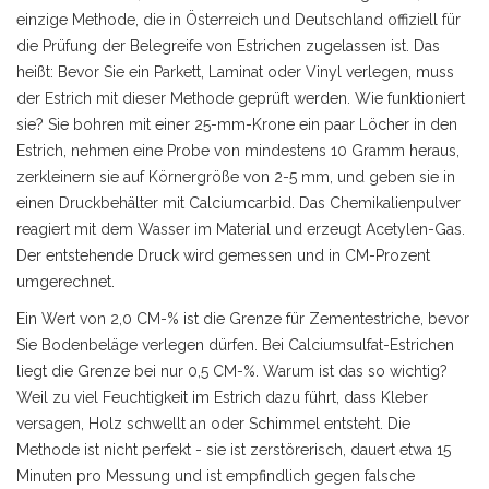
einzige Methode, die in Österreich und Deutschland offiziell für
die Prüfung der Belegreife von Estrichen zugelassen ist. Das
heißt: Bevor Sie ein Parkett, Laminat oder Vinyl verlegen, muss
der Estrich mit dieser Methode geprüft werden. Wie funktioniert
sie? Sie bohren mit einer 25-mm-Krone ein paar Löcher in den
Estrich, nehmen eine Probe von mindestens 10 Gramm heraus,
zerkleinern sie auf Körnergröße von 2-5 mm, und geben sie in
einen Druckbehälter mit Calciumcarbid. Das Chemikalienpulver
reagiert mit dem Wasser im Material und erzeugt Acetylen-Gas.
Der entstehende Druck wird gemessen und in CM-Prozent
umgerechnet.
Ein Wert von 2,0 CM-% ist die Grenze für Zementestriche, bevor
Sie Bodenbeläge verlegen dürfen. Bei Calciumsulfat-Estrichen
liegt die Grenze bei nur 0,5 CM-%. Warum ist das so wichtig?
Weil zu viel Feuchtigkeit im Estrich dazu führt, dass Kleber
versagen, Holz schwellt an oder Schimmel entsteht. Die
Methode ist nicht perfekt - sie ist zerstörerisch, dauert etwa 15
Minuten pro Messung und ist empfindlich gegen falsche