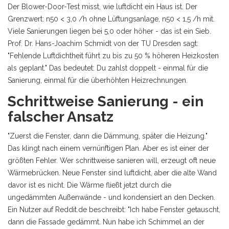
Der Blower-Door-Test misst, wie luftdicht ein Haus ist. Der
Grenzwert: n50 < 3,0 /h ohne Lüftungsanlage, n50 < 1,5 /h mit.
Viele Sanierungen liegen bei 5,0 oder höher - das ist ein Sieb.
Prof. Dr. Hans-Joachim Schmidt von der TU Dresden sagt:
"Fehlende Luftdichtheit führt zu bis zu 50 % höheren Heizkosten
als geplant." Das bedeutet: Du zahlst doppelt - einmal für die
Sanierung, einmal für die überhöhten Heizrechnungen.
Schrittweise Sanierung - ein
falscher Ansatz
"Zuerst die Fenster, dann die Dämmung, später die Heizung."
Das klingt nach einem vernünftigen Plan. Aber es ist einer der
größten Fehler. Wer schrittweise sanieren will, erzeugt oft neue
Wärmebrücken. Neue Fenster sind luftdicht, aber die alte Wand
davor ist es nicht. Die Wärme fließt jetzt durch die
ungedämmten Außenwände - und kondensiert an den Decken.
Ein Nutzer auf Reddit.de beschreibt: "Ich habe Fenster getauscht,
dann die Fassade gedämmt. Nun habe ich Schimmel an der