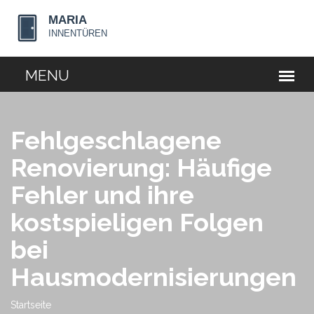
Fehlgeschlagene
Renovierung: Häufige
Fehler und ihre
kostspieligen Folgen
bei
Hausmodernisierungen
Startseite