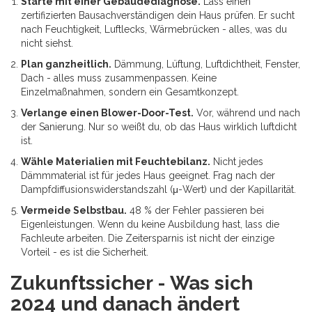
Starte mit einer Gebäudediagnose.
Lass einen
zertifizierten Bausachverständigen dein Haus prüfen. Er sucht
nach Feuchtigkeit, Luftlecks, Wärmebrücken - alles, was du
nicht siehst.
Plan ganzheitlich.
Dämmung, Lüftung, Luftdichtheit, Fenster,
Dach - alles muss zusammenpassen. Keine
Einzelmaßnahmen, sondern ein Gesamtkonzept.
Verlange einen Blower-Door-Test.
Vor, während und nach
der Sanierung. Nur so weißt du, ob das Haus wirklich luftdicht
ist.
Wähle Materialien mit Feuchtebilanz.
Nicht jedes
Dämmmaterial ist für jedes Haus geeignet. Frag nach der
Dampfdiffusionswiderstandszahl (μ-Wert) und der Kapillarität.
Vermeide Selbstbau.
48 % der Fehler passieren bei
Eigenleistungen. Wenn du keine Ausbildung hast, lass die
Fachleute arbeiten. Die Zeitersparnis ist nicht der einzige
Vorteil - es ist die Sicherheit.
Zukunftssicher - Was sich
2024 und danach ändert