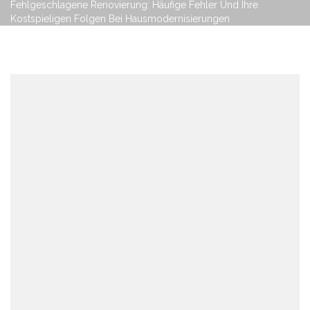
Fehlgeschlagene Renovierung: Häufige Fehler Und Ihre
Kostspieligen Folgen Bei Hausmodernisierungen