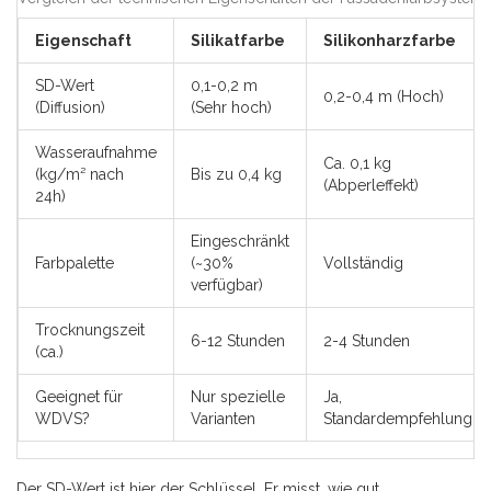
Eigenschaft
Silikatfarbe
Silikonharzfarbe
SD-Wert
0,1-0,2 m
0,2-0,4 m (Hoch)
(Diffusion)
(Sehr hoch)
Wasseraufnahme
Ca. 0,1 kg
(kg/m² nach
Bis zu 0,4 kg
(Abperleffekt)
24h)
Eingeschränkt
Farbpalette
(~30%
Vollständig
verfügbar)
Trocknungszeit
6-12 Stunden
2-4 Stunden
(ca.)
Geeignet für
Nur spezielle
Ja,
WDVS?
Varianten
Standardempfehlung
Der SD-Wert ist hier der Schlüssel. Er misst, wie gut