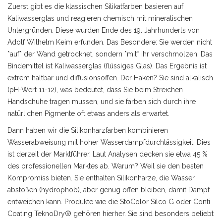
Zuerst gibt es die klassischen
Silikatfarben
basieren auf
Kaliwasserglas und reagieren chemisch mit mineralischen
Untergründen
.
Diese wurden Ende des 19. Jahrhunderts von
Adolf Wilhelm Keim erfunden. Das Besondere: Sie werden nicht
*auf* der Wand getrocknet, sondern *mit* ihr verschmolzen. Das
Bindemittel ist Kaliwasserglas (flüssiges Glas). Das Ergebnis ist
extrem haltbar und diffusionsoffen. Der Haken? Sie sind alkalisch
(pH-Wert 11-12), was bedeutet, dass Sie beim Streichen
Handschuhe tragen müssen, und sie färben sich durch ihre
natürlichen Pigmente oft etwas anders als erwartet.
Dann haben wir die
Silikonharzfarben
kombinieren
Wasserabweisung mit hoher Wasserdampfdurchlässigkeit
.
Dies
ist derzeit der Marktführer. Laut Analysen decken sie etwa 45 %
des professionellen Marktes ab. Warum? Weil sie den besten
Kompromiss bieten. Sie enthalten Silikonharze, die Wasser
abstoßen (hydrophob), aber genug offen bleiben, damit Dampf
entweichen kann. Produkte wie die StoColor Silco G oder Conti
Coating TeknoDry® gehören hierher. Sie sind besonders beliebt