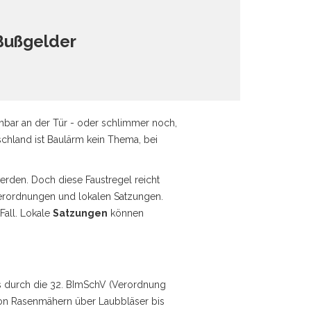
Bußgelder
Nachbar an der Tür - oder schlimmer noch,
schland ist
Baulärm
kein Thema, bei
erden. Doch diese Faustregel reicht
sverordnungen und lokalen Satzungen.
Fall. Lokale
Satzungen
können
s durch die
32. BImSchV
(Verordnung
 von Rasenmähern über Laubbläser bis