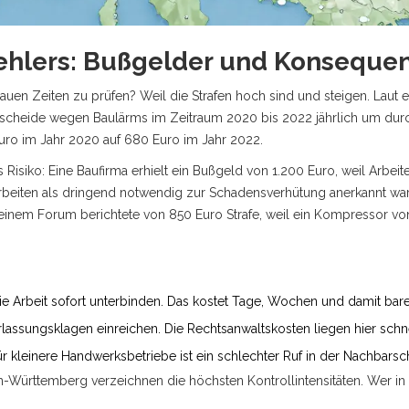
Fehlers: Bußgelder und Konseque
uen Zeiten zu prüfen? Weil die Strafen hoch sind und steigen. Laut
cheide wegen Baulärms im Zeitraum 2020 bis 2022 jährlich um durchs
uro im Jahr 2020 auf 680 Euro im Jahr 2022.
das Risiko: Eine Baufirma erhielt ein Bußgeld von 1.200 Euro, weil Arbe
beiten als dringend notwendig zur Schadensverhütung anerkannt war
 einem Forum berichtete von 850 Euro Strafe, weil ein Kompressor von 1
 Arbeit sofort unterbinden. Das kostet Tage, Wochen und damit bar
ssungsklagen einreichen. Die Rechtsanwaltskosten liegen hier schnel
 kleinere Handwerksbetriebe ist ein schlechter Ruf in der Nachbarsc
Württemberg verzeichnen die höchsten Kontrollintensitäten. Wer in d