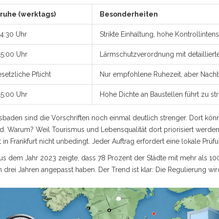
ruhe (werktags)
Besonderheiten
14:30 Uhr
Strikte Einhaltung, hohe Kontrollintensi
15:00 Uhr
Lärmschutzverordnung mit detailliert
setzliche Pflicht
Nur empfohlene Ruhezeit, aber Nachba
15:00 Uhr
Hohe Dichte an Baustellen führt zu st
aden sind die Vorschriften noch einmal deutlich strenger. Dort könn
rd. Warum? Weil Tourismus und Lebensqualität dort priorisiert werd
 in Frankfurt nicht unbedingt. Jeder Auftrag erfordert eine lokale Prüf
us dem Jahr 2023 zeigte, dass 78 Prozent der Städte mit mehr als 1
rei Jahren angepasst haben. Der Trend ist klar: Die Regulierung wird