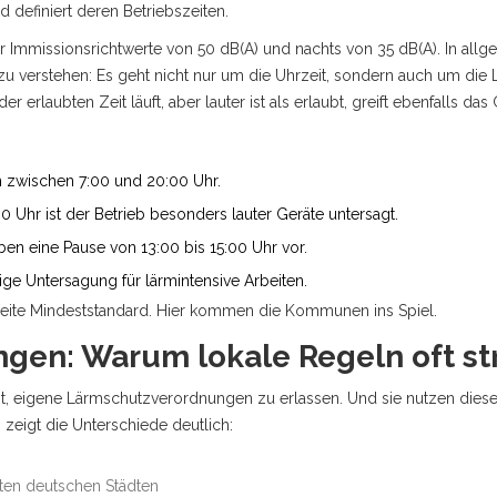
 definiert deren Betriebszeiten.
r Immissionsrichtwerte von 50 dB(A) und nachts von 35 dB(A). In all
zu verstehen: Es geht nicht nur um die Uhrzeit, sondern auch um di
erlaubten Zeit läuft, aber lauter ist als erlaubt, greift ebenfalls das
 zwischen 7:00 und 20:00 Uhr.
Uhr ist der Betrieb besonders lauter Geräte untersagt.
en eine Pause von 13:00 bis 15:00 Uhr vor.
ge Untersagung für lärmintensive Arbeiten.
weite Mindeststandard. Hier kommen die Kommunen ins Spiel.
en: Warum lokale Regeln oft st
t, eigene
Lärmschutzverordnungen
zu erlassen. Und sie nutzen dies
zeigt die Unterschiede deutlich:
lten deutschen Städten