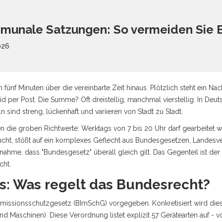
munale Satzungen: So vermeiden Sie 
026
och fünf Minuten über die vereinbarte Zeit hinaus. Plötzlich steht ein 
 per Post. Die Summe? Oft dreistellig, manchmal vierstellig. In Deut
sind streng, lückenhaft und variieren von Stadt zu Stadt.
die groben Richtwerte: Werktags von 7 bis 20 Uhr darf gearbeitet w
intaucht, stößt auf ein komplexes Geflecht aus Bundesgesetzen, Lande
nahme, dass "Bundesgesetz" überall gleich gilt. Das Gegenteil ist der 
cht.
is: Was regelt das Bundesrecht?
missionsschutzgesetz (BImSchG)
vorgegeben. Konkretisiert wird die
 Maschinen). Diese Verordnung listet explizit 57 Gerätearten auf -