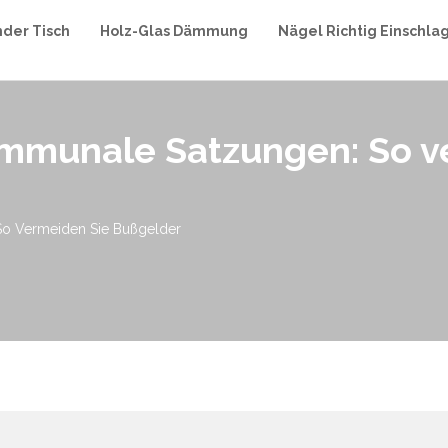
nder Tisch
Holz-Glas Dämmung
Nägel Richtig Einschla
mmunale Satzungen: So v
So Vermeiden Sie Bußgelder