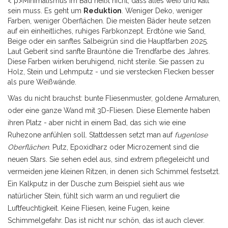
< p>Minimalismus im Bad heißt nicht, dass alles weiß und kalt
sein muss. Es geht um
Reduktion
. Weniger Deko, weniger
Farben, weniger Oberflächen. Die meisten Bäder heute setzen
auf ein einheitliches, ruhiges Farbkonzept. Erdtöne wie Sand,
Beige oder ein sanftes Salbeigrün sind die Hauptfarben 2025.
Laut Geberit sind sanfte Brauntöne die Trendfarbe des Jahres.
Diese Farben wirken beruhigend, nicht sterile. Sie passen zu
Holz, Stein und Lehmputz - und sie verstecken Flecken besser
als pure Weißwände.
Was du nicht brauchst: bunte Fliesenmuster, goldene Armaturen,
oder eine ganze Wand mit 3D-Fliesen. Diese Elemente haben
ihren Platz - aber nicht in einem Bad, das sich wie eine
Ruhezone anfühlen soll. Stattdessen setzt man auf
fugenlose
Oberflächen
. Putz, Epoxidharz oder Microzement sind die
neuen Stars. Sie sehen edel aus, sind extrem pflegeleicht und
vermeiden jene kleinen Ritzen, in denen sich Schimmel festsetzt.
Ein Kalkputz in der Dusche zum Beispiel sieht aus wie
natürlicher Stein, fühlt sich warm an und reguliert die
Luftfeuchtigkeit. Keine Fliesen, keine Fugen, keine
Schimmelgefahr. Das ist nicht nur schön, das ist auch clever.