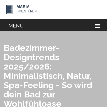
Badezimmer-
Designtrends
2025/2026:
Minimalistisch, Natur,
Spa-Feeling - So wird
dein Bad zur
Wohlfühloase