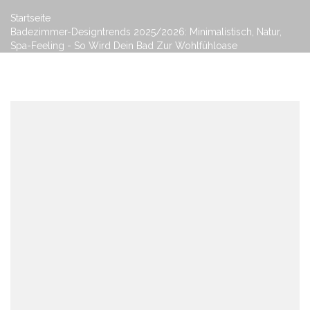
Startseite
Badezimmer-Designtrends 2025/2026: Minimalistisch, Natur,
Spa-Feeling - So Wird Dein Bad Zur Wohlfühloase